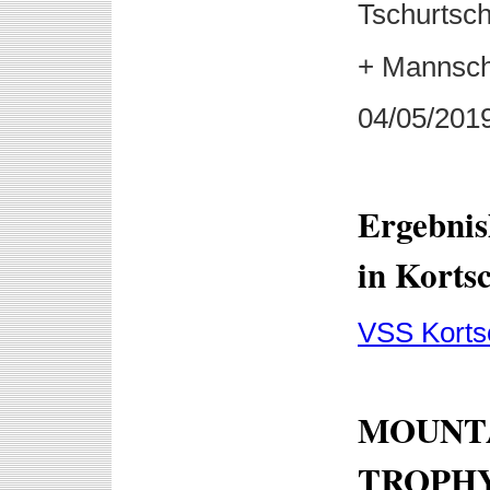
Tschurtsc
+ Mannscha
04/05/201
Ergebnis
in Korts
VSS Korts
MOUNTA
TROPHY