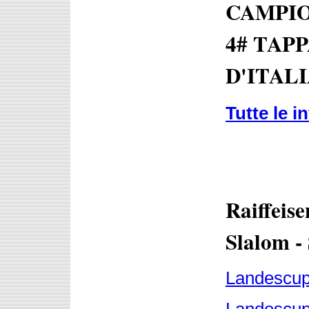
CAMPIO
4# TAP
D'ITALI
Tutte le i
Raiffeis
Slalom -
Landescup 
Landescup P