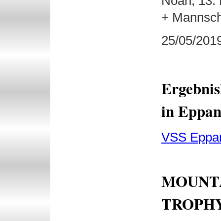
Noah, 13. 
+ Mannscha
25/05/201
Ergebnis
in Eppa
VSS Eppan
MOUNTA
TROPHY