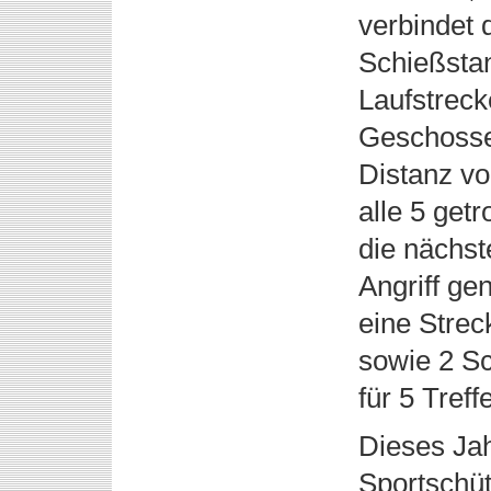
verbindet 
Schießstan
Laufstreck
Geschosse
Distanz vo
alle 5 get
die nächst
Angriff ge
eine Strec
sowie 2 Sc
für 5 Treff
Dieses Jah
Sportschüt