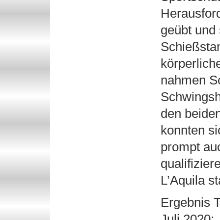
Herausford
geübt und 
Schießstan
körperliche
nahmen Sc
Schwingsh
den beiden
konnten si
prompt auc
qualifizie
L’Aquila st
Ergebnis T
Juli 2020: