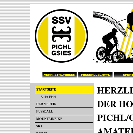
HERZL
STARTSEITE
Skilift Pichl
DER HO
DER VEREIN
FUSSBALL
PICHL/
MOUNTAINBIKE
AMATE
SKI