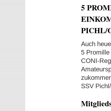
5 PROM
EINKOM
PICHL/
Auch heue
5 Promill
CONI-Regi
Amateursp
zukommen 
SSV Pichl/
Mitglied