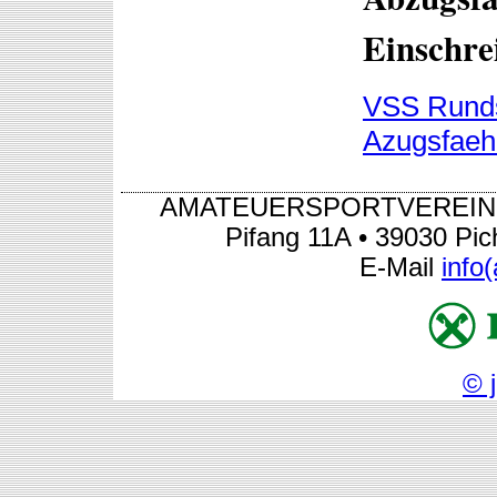
Einschre
VSS Runds
Azugsfaehi
AMATEUERSPORTVEREIN S
Pifang 11A • 39030 Pic
E-Mail
info
© 