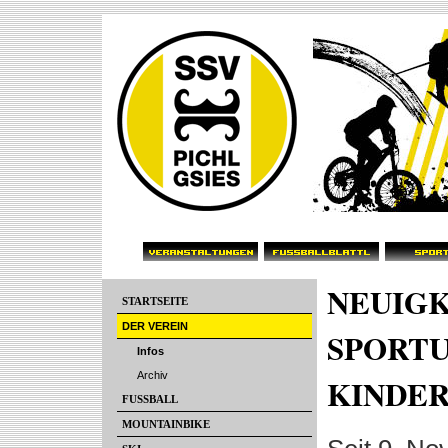
NEUIGK
STARTSEITE
DER VEREIN
SPORTU
Infos
Archiv
KINDE
FUSSBALL
MOUNTAINBIKE