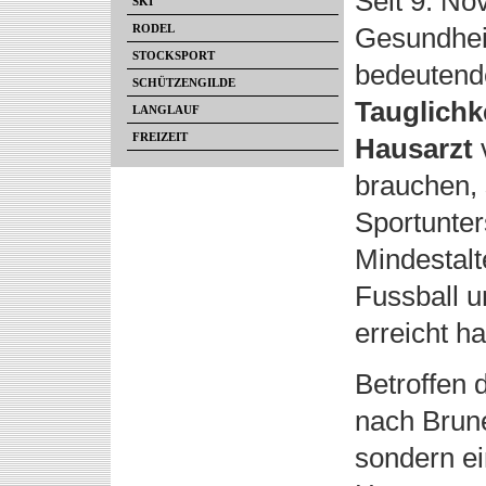
Seit 9. No
SKI
RODEL
Gesundheit
STOCKSPORT
bedeutend
SCHÜTZENGILDE
Tauglich
LANGLAUF
FREIZEIT
Hausarzt
v
brauchen, 
Sportunte
Mindestalte
Fussball u
erreicht h
Betroffen 
nach Brun
sondern ei