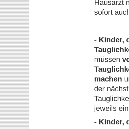
Hausarzt 
sofort au
-
Kinder, 
Tauglich
müssen
v
Tauglich
machen
u
der nächs
Tauglichke
jeweils ei
-
Kinder, 